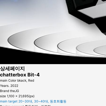
상세페이지
chatterbox Bit-4
main Color
bkack, Red
Years.
2022
Brand
theJG
size
1,100 x 21,695(px)
main target
20~30대, 30~40대, 동호회활동